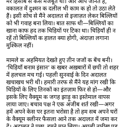
मेरे हिसाब से केस मजबूत था। और आप जानते हैं,
वकालत में दुश्मन की दलील भी काम की हो तो उठा लेते
हैं। इसी सोच से मैंने अदालत से इजाज़त लेकर बिल्लियों
को भी गवाह बना लिया। बात साफ थी—बिल्लियों का
खाना काफी हद तक चिड़ियों पर टिका था। चिड़ियाँ ही न
रहें तो बिल्लियों की हालत क्या होगी, अंदाज़ा लगाना
मुश्किल नहीं।
मामले की अहमियत देखते हुए तीन जजों की बेंच बनी।
‘चिड़ियाँ बनाम इंसान’ की खबर अख़बारों में छपी तो शहर
में हलचल मच गई। पहली सुनवाई के दिन अदालत
खचाखच भरी थी। हमारी तरफ से मैंने यह मांग रखी कि
चिड़ियों के लिए तिनकों का इंतज़ाम फिर से हो—और
इसके लिए वैक्यूम की जगह झाड़ू का इस्तेमाल वापस
लाया जाए। बचाव पक्ष ने एक अजीब शर्त रखी—अगर
हमें अपने केस पर इतना भरोसा है तो हम सब अपने घरों
के वैक्यूम क्लीनर फैसला आने तक अदालत में जमा कर