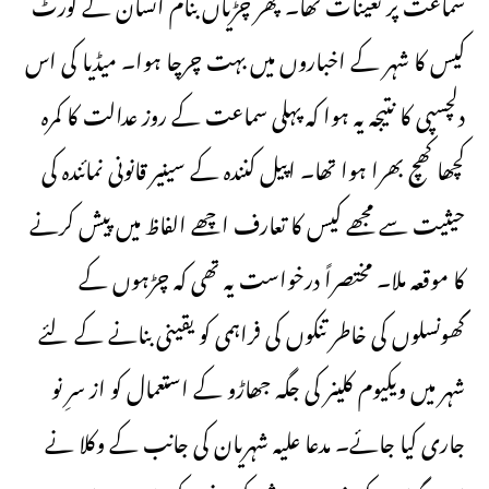
سماعت پر تعینات تھا۔ پھر چڑیاں بنام انسان کے کورٹ
کیس کا شہر کے اخباروں میں بہت چرچا ہوا۔ میڈیا کی اس
دلچسپی کا نتیجہ یہ ہوا کہ پہلی سماعت کے روز عدالت کا کمرہ
کچھا کھچ بھرا ہوا تھا۔ اپیل کنندہ کے سینیر قانونی نمائندہ کی
حیثیت سے مجھے کیس کا تعارف اچھے الفاظ میں پیش کرنے
کا موقعہ ملا۔ مختصراً درخواست یہ تھی کہ چڑہوں کے
گھونسلوں کی خاطر تنکوں کی فراہمی کو یقینی بنانے کے لئے
شہر میں ویکیوم کلینر کی جگہ جھاڑو کے استعمال کو از سرِ نو
جاری کیا جائے۔ مدعا علیہ شہریان کی جانب کے وکلا نے