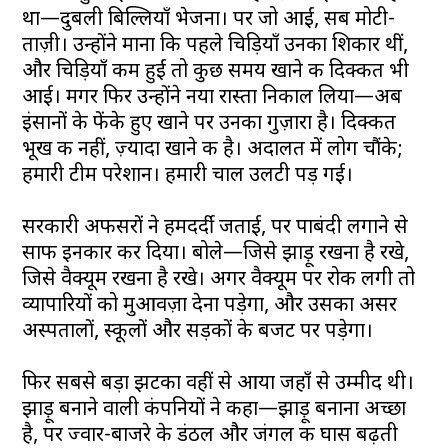
था—दुबली बिल्लियाँ भेजना। पर जो आईं, सब मोटी-
ताज़ी। उन्होंने माना कि पहले चिड़ियाँ उनका शिकार थीं,
और चिड़ियाँ कम हुईं तो कुछ समय खाने की दिक्कत भी
आई। मगर फिर उन्होंने नया रास्ता निकाल लिया—अब
इंसानों के फेंके हुए खाने पर उनका गुज़ारा है। दिक्कत
भूख की नहीं, ज़्यादा खाने की है। अदालत में लोग चौंके;
हमारी टीम परेशान। हमारी चाल उलटी पड़ गई।
सरकारी अफसरों ने हमदर्दी जताई, पर पाबंदी लगाने से
साफ इनकार कर दिया। बोले—जिसे झाड़ू रखना है रखे,
जिसे वैक्यूम रखना है रखे। अगर वैक्यूम पर रोक लगी तो
व्यापारियों को मुआवज़ा देना पड़ेगा, और उसका असर
अस्पतालों, स्कूलों और सड़कों के बजट पर पड़ेगा।
फिर सबसे बड़ा झटका वहीं से आया जहाँ से उम्मीद थी।
झाड़ू बनाने वाली कंपनियों ने कहा—झाड़ू बनाना अच्छा
है, पर ज्वार-बाजरे के डंठल और जंगल की घास बढ़ती