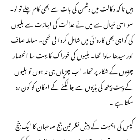
ہیں نا کہ وکالت میں دشمن کی بات سے بھی کام چلے تو لو۔
سو اسی خیال سے میں نے عدالت کی اجازت سے بلیوں
کی گواہی بھی کاروائی میں شامل کروا لی تھی۔ معاملہ صاف
اور سیدھا سادا تھا۔ بلیوں کی خوراک کا بہت سا انحصار
چڑیوں کے شکار پر تھا۔ اب چڑیاں ہی نہ ہوں تو بلیوں
کے پیٹ پیٹھ کی ہڈیوں سے جا لگنے کے امکان کو کون رد
سکتا ہے ۔
کیس کی اہمیت کے پیشِ نظر تین جج صاحبان کا ایک بنچ