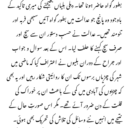
بطور گواہ حاضر ہونا تھا۔ دبلی بلیاں بھیجنے کی میری تاکید کے
باوجود وہ پانچ جو عدالت میں بطور گواہ آئیں سبھی فربہ اور
تنومند تھیں۔ عدالت نے حسبِ دستور ان سے سچ اور
صرف سچ کہنے کا حلف لیا۔ اس کے بعد سوال و جواب
اور جراح کے دوران بلیوں نے اعتراف کیا کہ ماضی میں
شہر کی چڑیاں برسوں تک ان کا روائیتی شکار رہیں اور یہ بھی
کہ چڑیوں کی آبادی میں کمی کے باعث ان پر خوراک کی
قلت کے دن ضرور آئے تھے۔ مگر اس صورتِ حال کے
نتیجے میں انہیں نئے وسائل کی تلاش کی تحریک بھی ہوئی۔