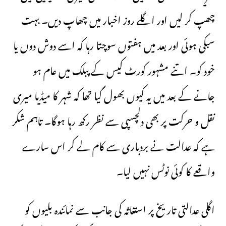
چھپ کر لیں اور اگلے روز اخبار میں چھاپ دیں۔ بہت
سبکی ہوئی اور بعد میں ہفتوں سوچتا رہا کہ اسے دوش دوں یا
خود کو۔ اتنے مشہور کورٹ کیس کے پبلک میں عام ہو
جانے کے بعد میں یہ کیوں بھول گیا تھا کہ شہر کا میڈیا میری
نقل و حرکت پر بھی دلچسپی سے نظر رکھ رہا ہوگا۔ تاہم شکر
ہے کہ عدالت نے بردباری سے کام لے کر اس سارے
واقعے کا کوئی نوٹس نہیں لیا۔
اگلی عدالتی تاریخ پر استغاثہ کی جانب سے نمائندہ بلیوں کو