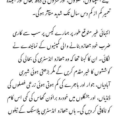
جیسے ہسپتالوں، سکولوں، اور سڑکوں کی دیکھ بھال اور آئیندہ
تعمیر کم از کم دس سال تک شدید متآثر ہوگی۔
انتہائی غیر متوقع طور پر ہمارے کیس پر سب سے کاری
ضرب خود جھاڑو بنانے والی کمپنیوں کے نمائیندے نے
لگائی۔ ان کا کہنا تھا کہ وہ جھاڑو انڈسٹری کی بحالی کی
کوششوں کا خیر مقدم کریں گے مگر بڑھتی ہوئی شہری
آبادیاں، جوار اور باجرے کی کم ہوتی ہوئی زرعی فصلوں کی
ڈنڈیاں، اور جنگلوں میں خودرو برائون گھاس کی کمی اس کام
کو ناکافی کر دیں گی۔ ہاں جھاڑو انڈسٹری پلاسٹک کے تیلوں