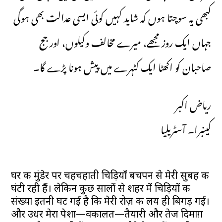
کبھی یہ سوچتا ہوں کہ شاید کہیں کوئی ایسی عدالت بھی ہوگی
جہاں ایک روز مجھے، میرے مخالف وکیلوں، اور جج
صاحبان کو اکھٹا ایک کٹہرے میں پیش ہونا پڑے گا۔
ریاض اکبر
کینبرا۔ آسٹریلیا
घर की मुंडेर पर चहचहाती चिड़ियाँ बचपन से मेरी सुबह की
घंटी रही हैं। लेकिन कुछ सालों से शहर में चिड़ियों की
संख्या इतनी घट गई है कि मेरी रोज़ की लय ही बिगड़ गई।
और उधर मेरा पेशा—वकालत—तैयारी और तेज दिमाग़