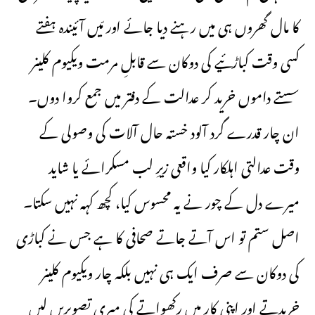
کا مال گھروں ہی میں رہنے دیا جائے اور مّیں آئیندہ ہفتے
کسی وقت کباڑئیے کی دوکان سے قابلِ مرمت ویکیوم کلینر
سستے داموں خرید کر عدالت کے دفتر میں جمع کروا دوں۔
ان چار قدرے گرد آلود خستہ حال آلات کی وصولی کے
وقت عدالتی اہلکار کیا واقعی زیرِ لب مسکرائے یا شاید
میرے دل کے چور نے یہ محسوس کیا، کچھ کہہ نہیں سکتا۔
اصل ستم تو اس آتے جاتے صحافی کا ہے جس نے کباڑی
کی دوکان سے صرف ایک ہی نہیں بلکہ چار ویکیوم کلینر
خریدتے اور اپنی کار میں رکھواتے کی میری تصویریں لیں