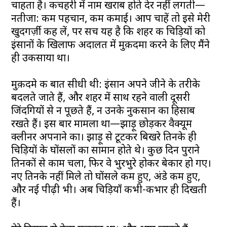
चाहता है। कचहरी में नाम खराब होते देर नहीं लगती—
नतीजा: कम पहचान, कम कमाई। आप चाहें तो इसे मेरी
खुदगर्ज़ी कह लें, पर सच यह है कि शहर की चिड़ियों को
इंसानों के खिलाफ अदालत में मुक़दमा करने के लिए मैंने
ही उकसाया था।
मुक़दमे की बात सीधी थी: इंसान अपने जीने के तरीके
बदलते जाते हैं, और शहर में साथ रहने वाली दूसरी
जिंदगियों से न पूछते हैं, न उनके नुकसान का हिसाब
रखते हैं। इस बार मामला था—झाड़ू छोड़कर वैक्यूम
क्लीनर अपनाने का। झाड़ू से टूटकर बिखरे तिनके ही
चिड़ियों के घोंसलों का सामान होते थे। कुछ दिन पुराने
तिनकों से काम चला, फिर वे भुरभुरे होकर बेकार हो गए।
नए तिनके नहीं मिले तो घोंसले कम हुए, अंडे कम हुए,
और नई पीढ़ी भी। अब चिड़ियाँ कभी-कभार ही दिखती
हैं।