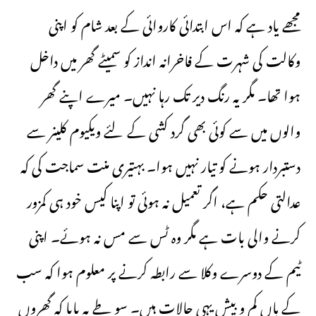
مجھے یاد ہے کہ اس ابتدائی کاروائی کے بعد شام کو اپنی
وکالت کی شہرت کے فاخرانہ انداز کو سمیٹے گھر میں داخل
ہوا تھا۔ مگر یہ رنگ دیر تک رہا نہیں۔ میرے اپنے گھر
والوں میں سے کوئی بھی گرد کشی کے لئے ویکیوم کلینر سے
دستبردار ہونے کو تیار نہیں ہوا۔ بہتیری منت سماجت کی کہ
عدالتی حکم ہے، اگر تعمیل نہ ہوئی تو اپنا کیس خود ہی کمزور
کرنے والی بات ہے مگر وہ ٹس سے مس نہ ہوئے۔ اپنی
ٹیم کے دوسرے وکلا سے رابطہ کرنے پر معلوم ہوا کہ سب
کے ہاں کم و بیش یہی حالات ہیں۔ سو طے یہ پایا کہ گھروں