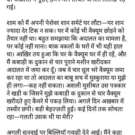
दें। अदालत ने पूछा, हमने मान लिया। अगली तारीख पड़
गई।
शाम को मैं अपनी पेशेवर शान समेटे घर लौटा—पर शान
ज्यादा देर टिक न सकी। घर में कोई भी वैक्यूम छोड़ने को
तैयार नहीं था। बहुत समझाया कि अदालत का मामला है,
पर कोई नहीं माना। बाकी वकीलों के घरों में भी यही हाल
था। आख़िर तय हुआ कि घर के वैक्यूम घर में ही रहें, और
मैं कबाड़ी की दुकान से चार पुराने मशीन खरीदकर
अदालत में जमा कर दूँ। जब वे चार धूल भरे वैक्यूम जमा
कर रहा था तो अदालत का बाबू सच में मुस्कुराया या मुझे
ही लगा—कह नहीं सकता। असली मुसीबत उस पत्रकार
ने खड़ी की जिसने मुझे कबाड़ी की दुकान से चार वैक्यूम
खरीदते हुए कैमरे में पकड़ लिया। अगले दिन अख़बार में
तस्वीर छपी। बड़ी बेइज़्ज़ती हुई। कई दिनों तक सोचता
रहा—गलती उसकी थी या मेरी?
अगली सुनवाई पर बिल्लियाँ गवाही देने आईं। मैंने कहा