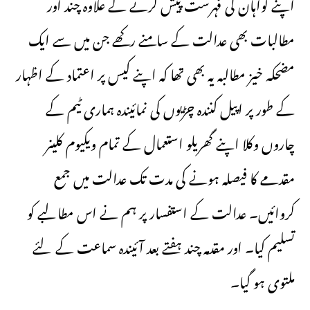
اپنے گواہان کی فہرست پیش کرنے کے علاوہ چند اور
مطالبات بھی عدالت کے سامنے رکھے جن میں سے ایک
مضحکہ خیز مطالبہ یہ بھی تھا کہ اپنے کیس پر اعتماد کے اظہار
کے طور پر اپیل کنندہ چڑیوں کی نمائیندہ ہماری ٹیم کے
چاروں وکلا اپنے گھریلو استعمال کے تمام ویکیوم کلینر
مقدمے کا فیصلہ ہونے کی مدت تک عدالت میں جمع
کروائیں۔ عدالت کے استفسار پر ہم نے اس مطالبے کو
تسلیم کیا۔ اور مقدمہ چند ہفتے بعد آئیندہ سماعت کے لئے
ملتوی ہو گیا۔