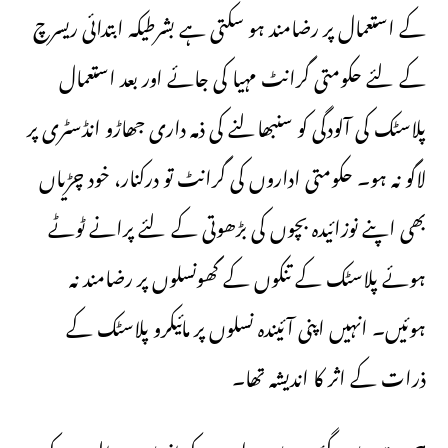
کے استعمال پر رضامند ہو سکتی ہے بشرطیکہ ابتدائی ریسرچ
کے لئے حکومتی گرانٹ مہیا کی جائے اور بعد استعمال
پلاسٹک کی آلودگی کو سنبھالنے کی ذمہ داری جھاڑو انڈسٹری پر
لاگو نہ ہو۔ حکومتی اداروں کی گرانٹ تو درکنار، خود چڑیاں
بھی اپنے نوزائیدہ بچوں کی بڑھوتی کے لئے پرانے ٹوٹے
ہوئے پلاسٹک کے تنکوں کے گھونسلوں پر رضامند نہ
ہوئیں۔ انہیں اپنی آئیندہ نسلوں پر مائیکرو پلاسٹک کے
ذرات کے اثر کا اندیشہ تھا۔