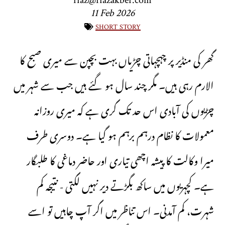
riaz@riazakber.com
11 Feb 2026
short story
گھر کی منڈیر پر چہچہاتی چڑیاں بہت بچپن سے میری صبح کا
الارم رہی ہیں۔ مگر چند سال ہو گئے ہیں جب سے شہر میں
چڑیوں کی آبادی اس حد تک گری ہے کہ میری روزانہ
معمولات کا نظام درہم برہم ہو گیا ہے۔ دوسری طرف
میرا وکالت کا پیشہ اچھی تیاری اور حاضر دماغی کا طلبگار
ہے۔ کچہریوں میں ساکھ بگڑتے دیر نہیں لگتی - نتیجہ کم
شہرت، کم آمدنی۔ اس تناظر میں اگر آپ چاہیں تو اسے