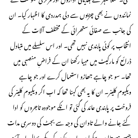
تھی۔ مثلاً شہر کے بلدیاتی اداروں اور مرکزی حکومت کے
نمائندوں نے بھی چڑیوں سے دلی ہمدردی کا اظہار کیا۔ ان
کی جانب سے صفائی ستھرائی کے مختلف آلات کے
انتخاب پر کوئی پابندی نہیں تھی۔ اور اس سلسلے میں متبادل
ڈرائع کو مارکیٹ میں مہیا رکھنا ان کے فراضِ منصبی میں
تھا۔ سو جو چاہے جھاڑو استعمال کرے اور جو چاہے
ویکیوم کلینر۔ ان کا یہ بھی کہنا تھا کہ اب اگر ویکیوم کلینر کی
فروخت پر پابندی عائد کی گئی تو انکے موجودہ تاجروں کو ادا
کئے جانے والے تاوان کی وجہ سے بجٹ کی دوسری مدات