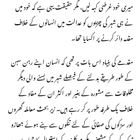
میری خود غرضی کہہ لیں، مگر حقیقت یہی ہے کہ خود میں
نے ہی شہر کی چڑیوں کو عدالت میں انسانوں کے خلاف
مقدمہ دائر کرنے پر اکسایا تھا۔
مقدمے کی بنیاد اس بات پر تھی کہ انسان اپنے رہن سہن
کے طور طریقے بدلنے کے فیصلے شہر میں بسنے والی دیگر
مخلوقات سے مشورہ کے بغیر اور اکثر ان کے مفاد کے
خلاف یک طرفہ طور پر کر رہے ہیں۔ زیرِ بحث معاملہ گھروں
اور سڑکوں کی صفائی کے لئے تنکوں سے بنے ہوئے جھاڑو