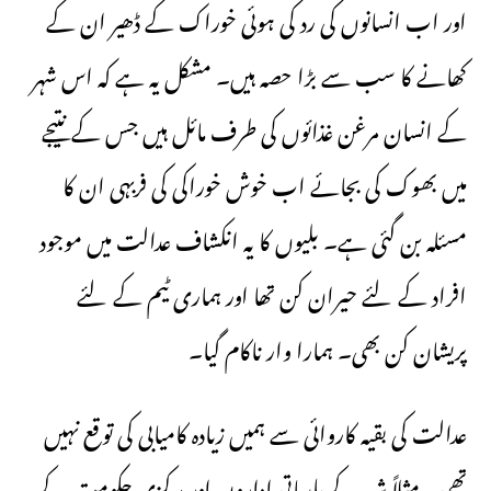
اور اب انسانوں کی رد کی ہوئی خوراک کے ڈھیر ان کے
کھانے کا سب سے بڑا حصہ ہیں۔ مشکل یہ ہے کہ اس شہر
کے انسان مرغن غذائوں کی طرف مائل ہیں جس کے نتیجے
میں بھوک کی بجائے اب خوش خوراکی کی فربہی ان کا
مسئلہ بن گئی ہے۔ بلیوں کا یہ انکشاف عدالت میں موجود
افراد کے لئے حیران کن تھا اور ہماری ٹیم کے لئے
پریشان کن بھی۔ ہمارا وار ناکام گیا۔
عدالت کی بقیہ کاروائی سے ہمیں زیادہ کامیابی کی توقع نہیں