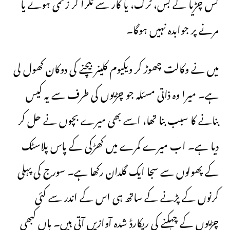
کس چڑیا کے بس، ٹرک، یا کار سے ٹکرا کر زخمی ہونے یا
مرنے پر جوابدہ نہیں ہوگا۔
میں نے وکالت چھوڑ کر ویکیوم کلینر بیچنے کی دوکان کھول لی
ہے۔ میرا وہ ذاتی مسئلہ جو چڑیوں کی طرف سے یہ کیس
بنانے کا سبب بنا تھا، اسے بھی میرے بچوں نے حل کر
دیا ہے۔ اب میرے کمرے میں کھڑکی کے پاس پلاسٹک
کے پھولوں سے سجا ایک گلدان رکھا ہے۔ سورج کی پہلی
کرنوں کے پڑنے کے ساتھ ہی اس کے اندر سے کئی
چڑیوں کے چہکنے کی ریکارڈ شدہ آوازیں آتی ہیں۔ ہاں کبھی