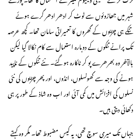
ترک کر کے مشینی ویکیوم کلینر کے استعمال کا تھا۔ پورے
شہر میں جھاڑوئوں سے ٹوٹ کر ادھر ادھر گرے ہوئے
تنکے ہی چڑیوں کے گھروں کا تعمیراتی سامان تھا۔ کچھ عرصہ
تک پرانے تنکوں کے دوبارہ استعمال سے کام نکالا گیا لیکن
بالآخر وہ بھرھرے پو کر ناکارہ ہوگئے۔ نئے تنکوں کے ناپید
ہونے کی وجہ سے گھونسلوں، انڈوں، اور پھر چڑیوں کی نئی
نسلوں کی افزائش میں کمی آئی اور اب وہ شاذ کے طور پر ہی
دکھائی دیتی ہیں۔
جہاں تک میری سوچ تھی، یہ کیس مضبوط تھا۔ مگر وہ کہتے