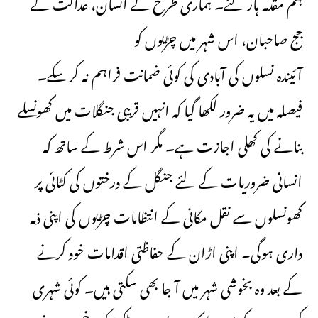
ہم مقدمہ ہار گئے۔ ہماری طرح کے انسان، عدالت کے
جج صاحبان، اس شہر میں چڑیوں کو
آئیندہ نسلوں کی آبادی کی کوئی ضمانت فراہم نہ کر سکے۔
فیصلہ میں یہ ضرور لکھا گیا کہ انہیں قریبی جنگلات میں گھونسلے
بنانے کی کھلی اجازت ہے۔ مگر اس شرط کے ساتھ کہ
انسانی ضروریات کے لئے جنگل کے درختوں کی کٹائی پر
گھونسلوں سے نقل مکانی کے انتظامات چڑیوں کی اپنی ذمہ
داری ہوگی۔ اپنی اڑان کے حفاظتی اقدامات خود کرنے
کے بعد وہ بخوشی شہر میں آ جا بھی سکتی ہیں۔ کوئی شہری