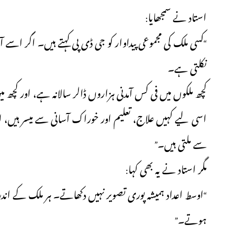
استاد نے سمجھایا:
کسی ملک کی مجموعی پیداوار کو جی ڈی پی کہتے ہیں۔ اگر اسے آبا
نکلتی ہے۔
کچھ ملکوں میں فی کس آمدنی ہزاروں ڈالر سالانہ ہے، اور کچھ م
اسی لیے کہیں علاج، تعلیم اور خوراک آسانی سے میسر ہیں، 
سے ملتی ہیں۔”
مگر استاد نے یہ بھی کہا:
اوسط اعداد ہمیشہ پوری تصویر نہیں دکھاتے۔ ہر ملک کے اندر 
ہوتے۔”