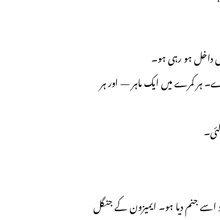
میں داخل ہو رہی ہو۔
۔ ہر کمرے میں ایک ماہر — اور ہر
گئی۔
خود اسے جنم دیا ہو۔ ایمیزون کے جنگل