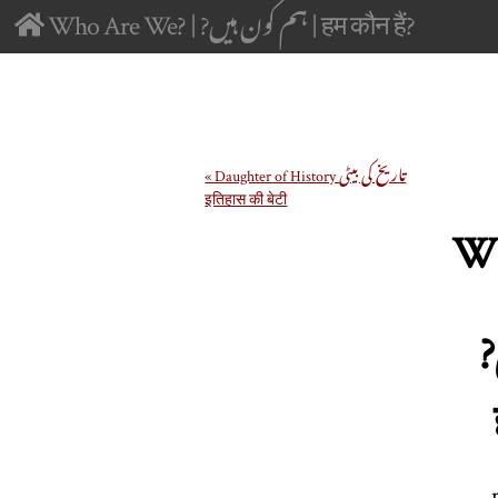
Who Are We? | ?ہم کون ہیں | हम कौन हैं?
« Daughter of History تاریخ کی بیٹی
इतिहास की बेटी
Wh