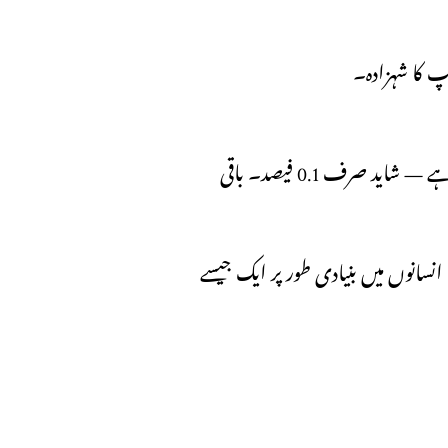
پ کا شہزادہ۔
“ان دونوں کے جینز میں فرق ایک فیصد سے بھی کم ہو سکتا ہے — شاید صرف 0.1 فیصد۔ باقی
نسانوں میں بنیادی طور پر ایک جیسے