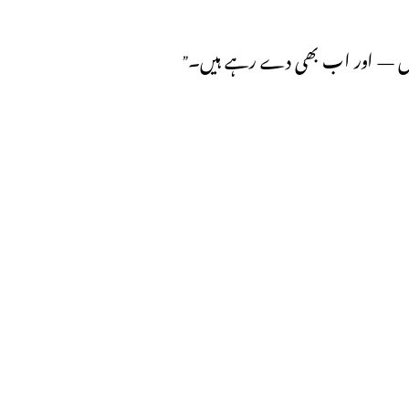
دی ہیں — اور اب بھی دے رہے ہیں۔