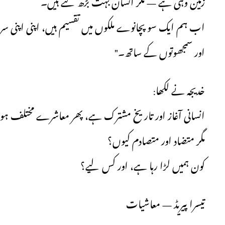
زمین وہی ہے — مگر انسان بہت بڑھ گئے ہیں۔
اب ہم ایک سو پچانوے ملکوں میں تقسیم ہیں، اپنی اپنی سر
اور سمجھوتوں کے ساتھ۔"
خدیجہ نے لکھا:
انسانی آغاز اور تاریخ مشترک ہے، پھر معاشرے مختلف ہو
مگر متضاد اور متصادم کیوں؟
کون ہمیں لڑا رہا ہے، اور کس لیے؟
تیسرا پیریڈ — معاشیات