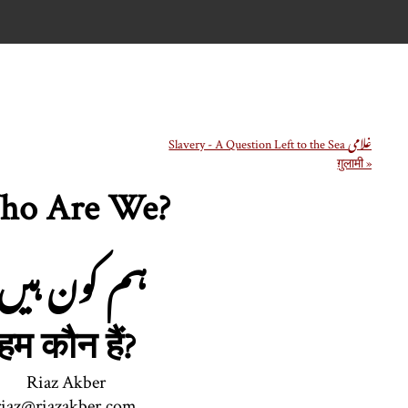
Slavery - A Question Left to the Sea غلامی
ग़ुलामी »
o Are We?
?ہم کون ہیں
हम कौन हैं?
Riaz Akber
riaz@riazakber.com