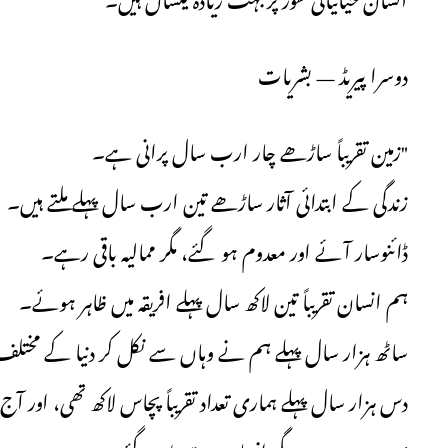
انسان حیاتیاتی طور پر بہت زیادہ یکساں ہیں۔
دوسرا پیریڈ — بشریات
"زمین تقریباً ساڑھے چار ارب سال پرانی ہے۔
زندگی کے ابتدائی آثار ساڑھے تین ارب سال پہلے ملتے ہیں۔
ڈائنوسار آئے اور معدوم ہو گئے، مگر ممالیہ باقی رہے۔
ہم انسان تقریباً تین لاکھ سال پہلے افریقہ میں ظاہر ہوئے۔
ساٹھ ہزار سال پہلے ہم نے وہاں سے نکل کر دنیا کے مختلف
دس ہزار سال پہلے ہماری تعداد تقریباً پچاس لاکھ تھی، اور