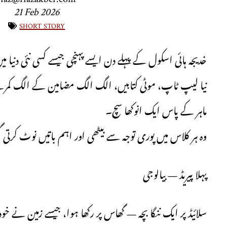
21 Feb 2026
short story
خدیجہ ہائی اسکول کے پہلے دن ایسے پہنچی جیسے کسی نئی دنیا 
نیا لیپ ٹاپ، موٹی کتابیں، الگ الگ مضامین کے الگ کمرے
ماہر کے پاس ایک انوکھا سچ۔
وہ ہر کلاس میں پوری توجہ سے بیٹھی اور اہم باتیں نوٹ کرتی 
پہلا پیریڈ — بیالوجی
سلائیڈ پر ایک ننگا بچہ — گھاس پر رکھا ہوا، جیسے زمین نے 