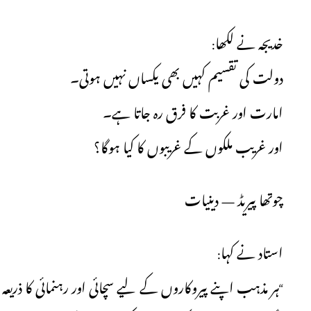
خدیجہ نے لکھا:
دولت کی تقسیم کہیں بھی یکساں نہیں ہوتی۔
امارت اور غربت کا فرق رہ جاتا ہے۔
اور غریب ملکوں کے غریبوں کا کیا ہوگا؟
چوتھا پیریڈ — دینیات
استاد نے کہا:
ہر مذہب اپنے پیروکاروں کے لیے سچائی اور رہنمائی کا ذریعہ 