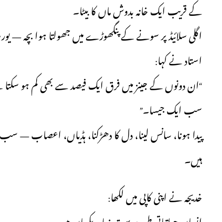
کے قریب ایک خانہ بدوش ماں کا بیٹا۔
اگلی سلائیڈ پر سونے کے پنگھوڑے میں جھولتا ہوا بچہ — یور
استاد نے کہا:
سب ایک جیسا۔”
پیدا ہونا، سانس لینا، دل کا دھڑکنا، ہڈیاں، اعصاب — سب ا
ہیں۔
خدیجہ نے اپنی کاپی میں لکھا: