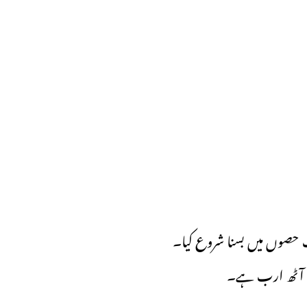
 حصوں میں بسنا شروع کیا۔
 آج آٹھ ارب ہے۔