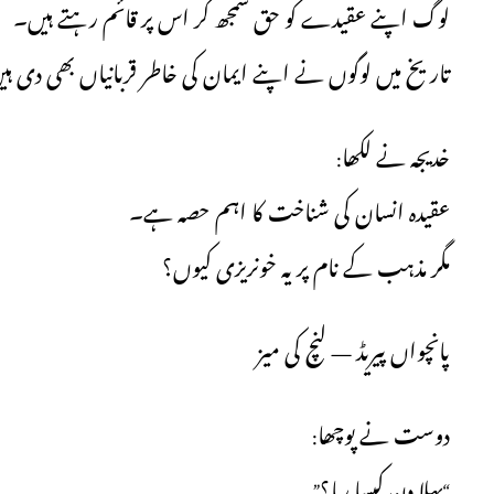
لوگ اپنے عقیدے کو حق سمجھ کر اس پر قائم رہتے ہیں۔
تاریخ میں لوگوں نے اپنے ایمان کی خاطر قربانیاں بھی ”
خدیجہ نے لکھا:
عقیدہ انسان کی شناخت کا اہم حصہ ہے۔
مگر مذہب کے نام پر یہ خونریزی کیوں؟
پانچواں پیریڈ — لنچ کی میز
دوست نے پوچھا:
“پہلا دن کیسا رہا؟”