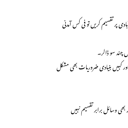
“دی پر تقسیم کریں تو فی کس آمدنی
یں چند سو ڈالر۔
اور کہیں بنیادی ضروریات بھی مشکل
“بھی وسائل برابر تقسیم نہیں